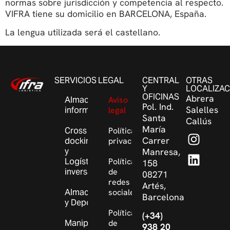
normas sobre jurisdicción y competencia al respecto.
VIFRA tiene su domicilio en BARCELONA, España.
La lengua utilizada será el castellano.
SERVICIOS
LEGAL
CENTRAL
OTRAS
Y
LOCALIZAC
OFICINAS
Abrera
Almacén
Aviso
Pol. Ind.
Salelles
informatizado
legal
Santa
Callús
María
Cross
Política de
Carrer
docking
privacidad
y
Manresa,
Logística
Política
158
inversa
de
08271
redes
Artés,
Almacenaje
sociales
Barcelona
y Depósito
Política
(+34)
Manipulaciones
de
938 20