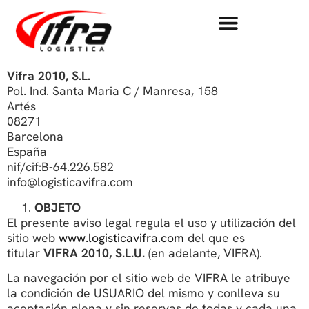
Vifra 2010, S.L.
Pol. Ind. Santa Maria C / Manresa, 158
Artés
08271
Barcelona
España
nif/cif:B-64.226.582
info@logisticavifra.com
OBJETO
El presente aviso legal regula el uso y utilización del
sitio web
www.logisticavifra.com
del que es
titular
VIFRA 2010, S.L.U.
(en adelante, VIFRA).
La navegación por el sitio web de VIFRA le atribuye
la condición de USUARIO del mismo y conlleva su
aceptación plena y sin reservas de todas y cada una