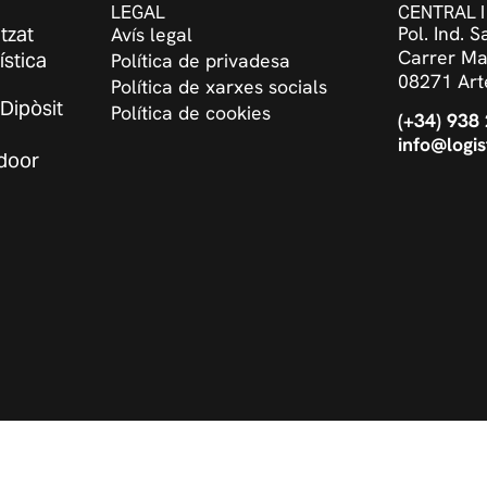
LEGAL
CENTRAL I
Pol. Ind. 
tzat
Avís legal
Carrer Ma
ística
Política de privadesa
08271 Art
Política de xarxes socials
Dipòsit
Política de cookies
(+34) 938
info@logis
 door