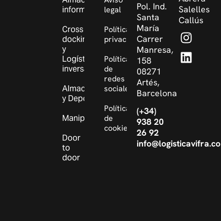
Pol. Ind.
Salelles
informatizado
legal
Santa
Callús
María
Cross
Política de
Carrer
docking
privacidad
y
Manresa,
Logística
Política
158
inversa
de
08271
redes
Artés,
Almacenaje
sociales
Barcelona
y Depósito
Política
(+34)
Manipulaciones
de
938 20
cookies
26 92
Door
info@logisticavifra.c
to
door